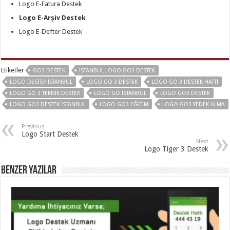
Logo E-Fatura Destek
Logo E-Arşiv Destek
Logo E-Defter Destek
Etiketler
GO3 DESTEK
İSTANBUL LOGO GO3 DESTEK
LOGO DESTEK İSTANBUL
LOGO GO 3 DESTEK
LOGO GO 3 DESTEK HATTI
LOGO GO 3 TEKNIK DESTEK
LOGO GO İSTANBUL
LOGO GO3 DESTEK
LOGO GO3 DESTEK İSTANBUL
LOGO GO3 EĞITIM
LOGO GO3 YEDEK ALMA
Previous
Logo Start Destek
Next
Logo Tiger 3 Destek
Benzer Yazılar