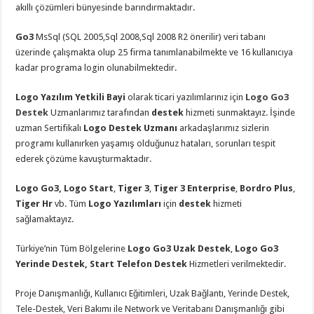
akıllı çözümleri bünyesinde barındırmaktadır.
Go3
MsSql (SQL 2005,Sql 2008,Sql 2008 R2 önerilir) veri tabanı
üzerinde çalışmakta olup 25 firma tanımlanabilmekte ve 16 kullanıcıya
kadar programa login olunabilmektedir.
Logo Yazılım Yetkili Bayi
olarak ticari yazılımlarınız için
Logo Go3
Destek
Uzmanlarımız tarafından
destek
hizmeti sunmaktayız. İşinde
uzman Sertifikalı
Logo Destek Uzmanı
arkadaşlarımız sizlerin
programı kullanırken yaşamış olduğunuz hataları, sorunları tespit
ederek çözüme kavuşturmaktadır.
Logo Go3, Logo Start
,
Tiger 3
,
Tiger 3 Enterprise
,
Bordro Plus
,
Tiger Hr
vb. Tüm
Logo Yazılımları
için
destek
hizmeti
sağlamaktayız.
Türkiye’nin Tüm Bölgelerine
Logo Go3 Uzak Destek
,
Logo Go3
Yerinde Destek, Start Telefon Destek
Hizmetleri verilmektedir.
Proje Danışmanlığı, Kullanıcı Eğitimleri, Uzak Bağlantı, Yerinde Destek,
Tele-Destek, Veri Bakımı ile Network ve Veritabanı Danışmanlığı gibi