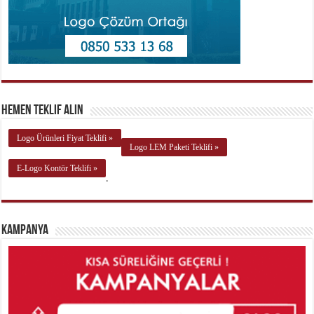
Hemen Teklif Alın
Logo Ürünleri Fiyat Teklifi »
Logo LEM Paketi Teklifi »
E-Logo Kontör Teklifi »
.
Kampanya