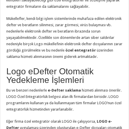
kendileri saklayabileceği gibi özel entegratörler ile sözleşme yaparak
entegratör firmaların da saklamalarını sağlayabilir.
Mükellefler, kendi bilgi işlem sistemlerinde muhafaza edilen elektronik
defter ve beratların silinmesi, zarar görmesi, virüs bulaşması vb.
nedenlerle elektronik defter ve beratların ibrazında sorun
yaşayabilmektedir. Özellikle son dönemlerde artan siber saldırılar
nedeniyle birçok Logo mükellefinin elektronik defter dosyalarının zarar
gördüğü görülmekte ve bu nedenle
özel entegratör
üzerinden
saklama hizmeti alınmasının önemi giderek artmaktadır.
Logo eDefter Otomatik
Yedekleme İşlemleri
Bu ve benzeri nedenlerle
e-Defter saklama
hizmeti alınması önerilir.
LOGO Özel Entegratörlük belgesi alan ilk firmalardan birisidir. LOGO
programlarını kullanan ya da kullanmayan tüm firmalar LOGO’nun özel
entegratörlük hizmetinden yararlanabilir.
Eğer firma özel entegratör olarak LOGO ile çalışıyorsa,
LOGO e-
Defter
uygulaması üzerinden oluşturulan e-Defter dosyaları otomatik