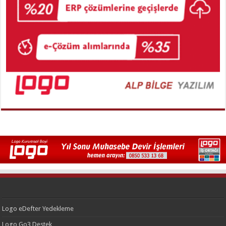
Logo eDefter Yedekleme
Logo Go3 Destek