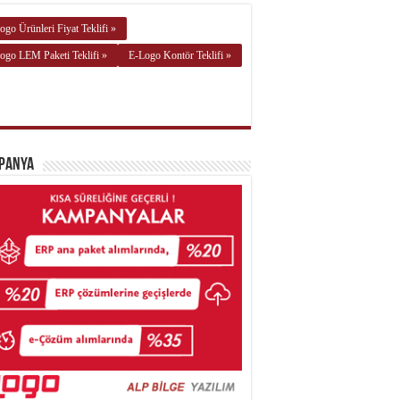
ogo Ürünleri Fiyat Teklifi »
ogo LEM Paketi Teklifi »
E-Logo Kontör Teklifi »
panya