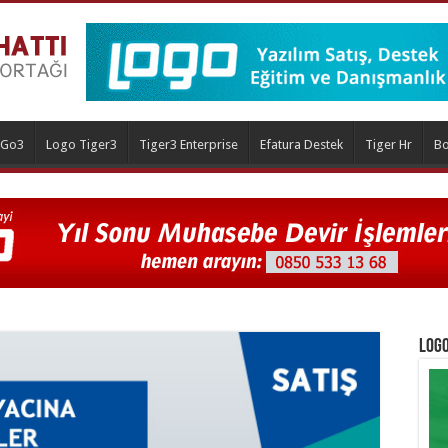
 Go3
Logo Tiger3
Tiger3 Enterprise
Efatura Destek
Tiger Hr
Bo
Logo