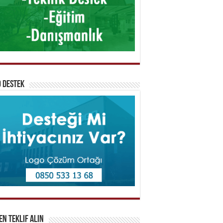
 Destek
n Teklif Alın