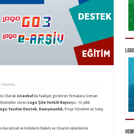
Logo
z Okundu.
isi Olarak
istanbul
‘da faaliyet gösteren firmalara Uzman
k hizmetler veren
Logo Şile Yetkili Bayisi
yiz. 12 yıllık
ogo Yazılım Destek
,
Danışmanlık
, Proje Yönetimi ve Satış
le kurumsal ve kobilerin Bakım ve Onarım işlemlerini
Heme