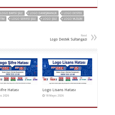
LOGO BAYISI ŞILE
LOGO DANIŞMANLIK
LOGO DESTEK
TIM
LOGO SERVISI ŞILE
LOGO ŞILE
LOGO YAZILIM
Next
Logo Destek Sultangazi
ifre Hatası
Logo Lisans Hatası
ıs 2026
18 Mayıs 2026