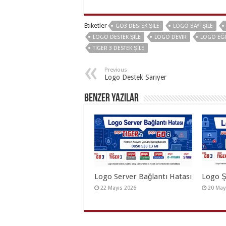
Etiketler
GO3 DESTEK ŞILE
LOGO BAYI ŞILE
LOGO DESTEK ŞILE
LOGO DEVIR
LOGO EĞI
TIGER 3 DESTEK ŞILE
Previous
Logo Destek Sarıyer
Benzer Yazılar
Logo Server Bağlantı Hatası
Logo Ş
22 Mayıs 2026
20 May