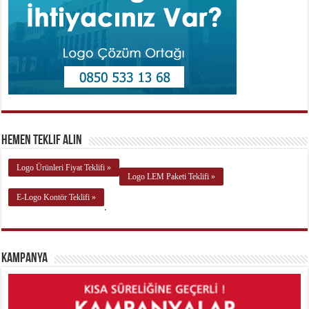
Hemen Teklif Alın
Logo Ürünleri Fiyat Teklifi »
Logo LEM Paketi Teklifi »
E-Logo Kontör Teklifi »
.
Kampanya