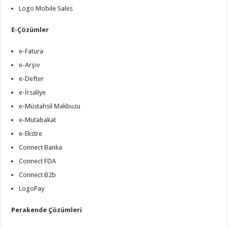
Logo Mobile Sales
E-Çözümler
e-Fatura
e-Arşiv
e-Defter
e-İrsaliye
e-Müstahsil Makbuzu
e-Mutabakat
e-Ekstre
Connect Banka
Connect FDA
Connect B2b
LogoPay
Perakende Çözümleri