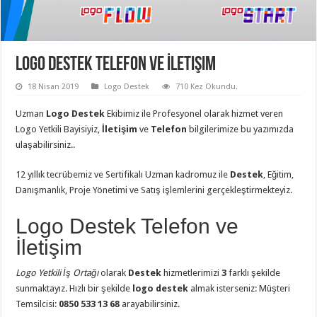
Logo Destek Telefon ve İletişim
18 Nisan 2019
Logo Destek
710 Kez Okundu.
Uzman
Logo Destek
Ekibimiz ile Profesyonel olarak hizmet veren
Logo Yetkili Bayisiyiz,
İletişim
ve
Telefon
bilgilerimize bu yazımızda
ulaşabilirsiniz..
12 yıllık tecrübemiz ve Sertifikalı Uzman kadromuz ile
Destek
, Eğitim,
Danışmanlık, Proje Yönetimi ve Satış işlemlerini gerçekleştirmekteyiz.
Logo Destek Telefon ve
İletişim
Logo Yetkili İş Ortağı
olarak
Destek
hizmetlerimizi
3
farklı şekilde
sunmaktayız. Hızlı bir şekilde
logo destek
almak isterseniz: Müşteri
Temsilcisi:
0850 533 13 68
arayabilirsiniz.