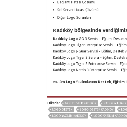
Bağlantı Hatası Çözümü
Sql Server Hatası Çözümü
Diğer Logo Sorunları
Kadıköy bölgesinde verdiğimiz
Kadıköy Logo
GO 3 Servisi – Eğitim, Destek v
Kadıköy Logo Tiger Enterprise Servisi – Eğitim
Kadıköy Logo J-Guar Servisi – Eğitim, Destek v
Kadıköy Logo Tiger 3 Servisi – Eğitim, Destek 
Kadıköy Logo Tiger 3 Enterprise Servisi – Eğiti
Kadıköy Logo Netsis 3 Enterprise Servisi – Eğit
vb. tüm
Logo
Yazılımlarının
Destek
,
Eğitim
,
Etiketler
GO3 DESTEK KADIKÖY
KADIKÖY LOGO 
LOGO DESTEK
LOGO DESTEK KADIKÖY
LOG
LOGO YAZILIM KADIKÖY
LOOG YAZILIM KADIKÖ