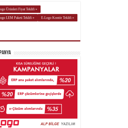
ogo Ürünleri Fiyat Teklifi »
ogo LEM Paketi Teklifi »
E-Logo Kontör Teklifi »
panya