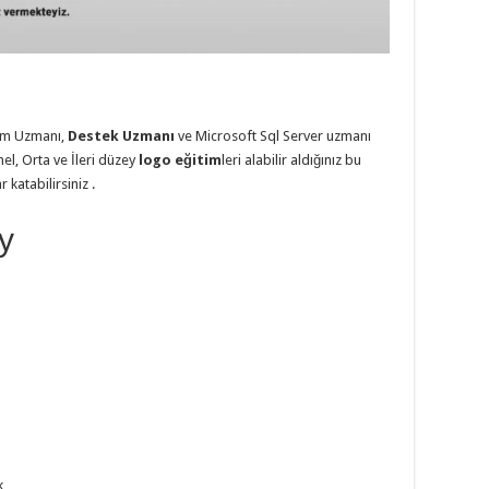
em Uzmanı,
Destek Uzmanı
ve Microsoft Sql Server uzmanı
mel, Orta ve İleri düzey
logo eğitim
leri alabilir aldığınız bu
katabilirsiniz .
y
k