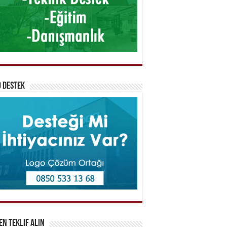
 Destek
n Teklif Alın