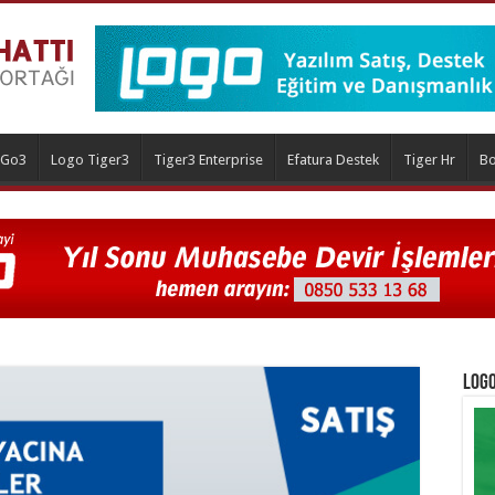
 Go3
Logo Tiger3
Tiger3 Enterprise
Efatura Destek
Tiger Hr
Bo
Logo