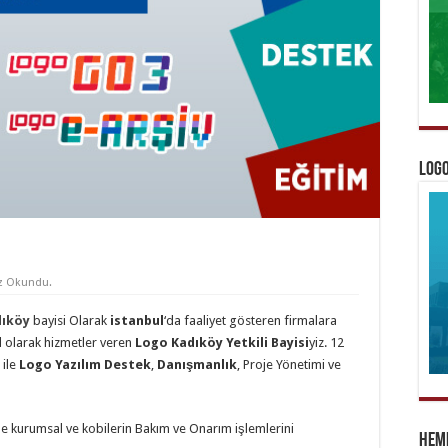
Logo
z Okundu.
dıköy
bayisi Olarak
istanbul
‘da faaliyet gösteren firmalara
l olarak hizmetler veren
Logo Kadıköy Yetkili Bayisi
yiz. 12
 ile
Logo Yazılım Destek
,
Danışmanlık
, Proje Yönetimi ve
le kurumsal ve kobilerin Bakım ve Onarım işlemlerini
Heme