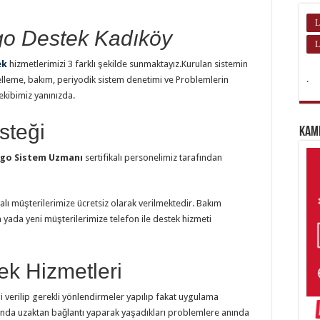
L
o Destek Kadıköy
L
ek
hizmetlerimizi 3 farklı şekilde sunmaktayız.Kurulan sistemin
.
elleme, bakım, periyodik sistem denetimi ve Problemlerin
 ekibimiz yanınızda.
steği
Kam
go Sistem Uzmanı
sertifikalı personelimiz tarafından
lı müşterilerimize ücretsiz olarak verilmektedir. Bakım
yada yeni müşterilerimize telefon ile destek hizmeti
k Hizmetleri
gi verilip gerekli yönlendirmeler yapılıp fakat uygulama
nda uzaktan bağlantı yaparak yaşadıkları problemlere anında