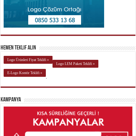
Hemen Teklif Alın
Logo Ürünleri Fiyat Teklifi »
Logo LEM Paketi Teklifi »
E-Logo Kontör Teklifi »
.
Kampanya