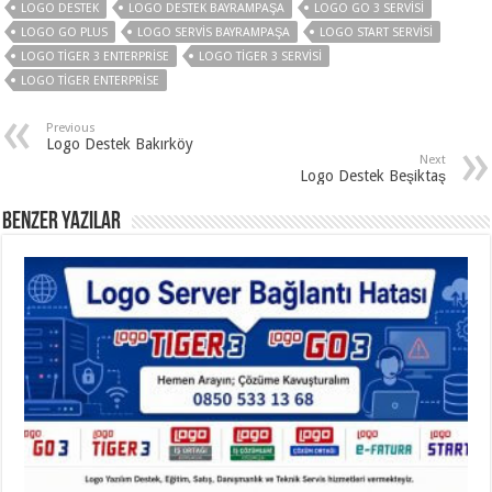
LOGO DESTEK
LOGO DESTEK BAYRAMPAŞA
LOGO GO 3 SERVISI
LOGO GO PLUS
LOGO SERVIS BAYRAMPAŞA
LOGO START SERVISI
LOGO TIGER 3 ENTERPRISE
LOGO TIGER 3 SERVISI
LOGO TIGER ENTERPRISE
Previous
Logo Destek Bakırköy
Next
Logo Destek Beşiktaş
Benzer Yazılar