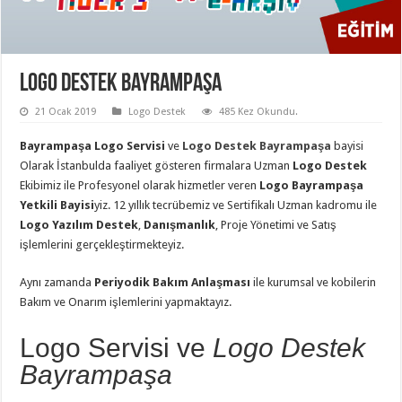
Logo Destek Bayrampaşa
21 Ocak 2019
Logo Destek
485 Kez Okundu.
Bayrampaşa Logo Servisi
ve
Logo Destek Bayrampaşa
bayisi
Olarak İstanbulda faaliyet gösteren firmalara Uzman
Logo Destek
Ekibimiz ile Profesyonel olarak hizmetler veren
Logo Bayrampaşa
Yetkili Bayisi
yiz. 12 yıllık tecrübemiz ve Sertifikalı Uzman kadromu ile
Logo Yazılım Destek
,
Danışmanlık
, Proje Yönetimi ve Satış
işlemlerini gerçekleştirmekteyiz.
Aynı zamanda
Periyodik Bakım Anlaşması
ile kurumsal ve kobilerin
Bakım ve Onarım işlemlerini yapmaktayız.
Logo Servisi ve
Logo Destek
Bayrampaşa