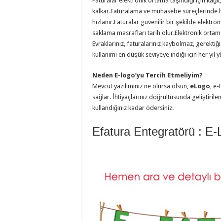
Faturalar elektronik ortama taşındığı için kağı
kalkar.Faturalama ve muhasebe süreçlerinde hı
hızlanır.Faturalar güvenilir bir şekilde elektr
saklama masrafları tarih olur.Elektronik ortamda
Evraklarınız, faturalarınız kaybolmaz, gerektiği
kullanımı en düşük seviyeye indiği için her yıl 
Neden E-logo’yu Tercih Etmeliyim?
Mevcut yazılımınız ne olursa olsun,
eLogo
, e-
sağlar. İhtiyaçlarınız doğrultusunda geliştirile
kullandığınız kadar ödersiniz.
Efatura Entegratörü : E-L