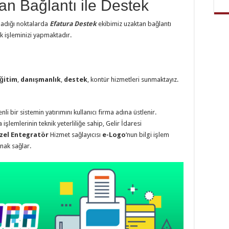
an Bağlantı ile Destek
adığı noktalarda
Efatura Destek
ekibimiz uzaktan bağlantı
k işleminizi yapmaktadır.
i
ğitim
,
danışmanlık
,
destek
, kontür hizmetleri sunmaktayız.
nli bir sistemin yatırımını kullanıcı firma adına üstlenir.
şlemlerinin teknik yeterliliğe sahip, Gelir İdaresi
zel Entegratör
Hizmet sağlayıcısı
e-Logo
‘nun bilgi işlem
anak sağlar.