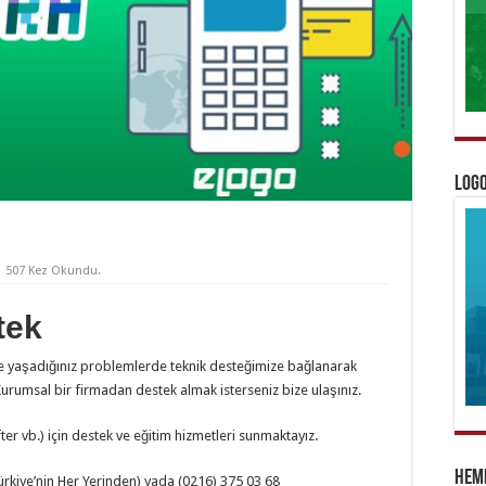
Logo
507 Kez Okundu.
tek
a ve yaşadığınız problemlerde teknik desteğimize bağlanarak
Kurumsal bir firmadan destek almak isterseniz bize ulaşınız.
ter vb.) için destek ve eğitim hizmetleri sunmaktayız.
Heme
rkiye’nin Her Yerinden) yada
(0216)
375 03 68