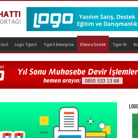
 Go3
Logo Tiger3
Tiger3 Enterprise
Efatura Destek
Tiger Hr
Bo
Logo