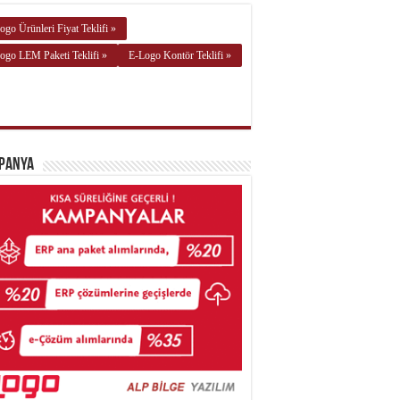
ogo Ürünleri Fiyat Teklifi »
ogo LEM Paketi Teklifi »
E-Logo Kontör Teklifi »
panya