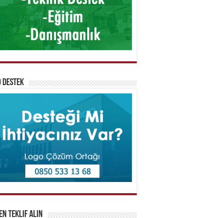
 Destek
n Teklif Alın