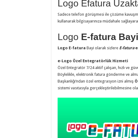
Logo Efatura Uzakt
Sadece telefon görüşmesi ile çözüme kavuşm
kullanarak bilgisayarınıza müdahale sağlayara
Logo
E-fatura Bay
Logo E-fatura
Bayi olarak sizlere
E-fatura
e
e-Logo Özel Entegratörlük Hizmeti
Özel Entegratör 7/24 aktif çalışan, hızlı ve güve
Böylelikle, elektronik fatura gönderme ve alma i
Başkanlığı’ndan özel entegrasyon izni almış
Ö
sistemi vasıtasıyla gerçekleştirilebilmesine ol