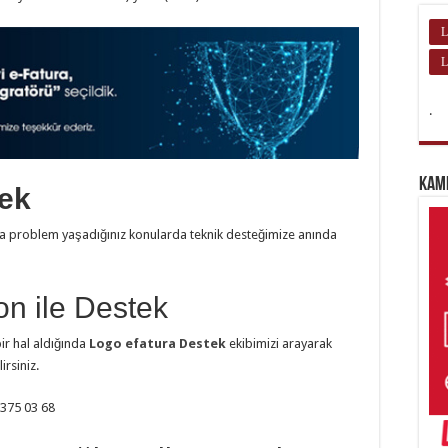
L
L
.
Kam
tek
veya problem yaşadığınız konularda teknik desteğimize anında
on ile Destek
bir hal aldığında
Logo efatura Destek
ekibimizi arayarak
irsiniz.
375 03 68