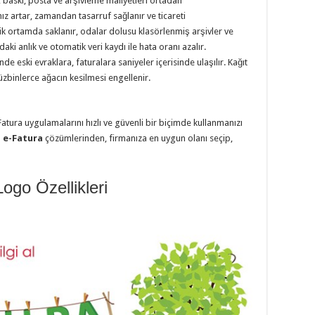
t, baskı, posta ve arşivleme maliyetleri ortadan
z artar, zamandan tasarruf sağlanır ve ticareti
onik ortamda saklanır, odalar dolusu klasörlenmiş arşivler ve
ki anlık ve otomatik veri kaydı ile hata oranı azalır.
nde eski evraklara, faturalara saniyeler içerisinde ulaşılır. Kağıt
yüzbinlerce ağacın kesilmesi engellenir.
Fatura uygulamalarını hızlı ve güvenli bir biçimde kullanmanızı
n
e-Fatura
çözümlerinden, firmanıza en uygun olanı seçip,
ogo Özellikleri