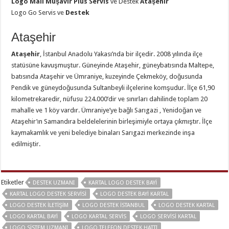
Logo Mali Müşavir Plus Servis
ve Destek
Ataşehir
Logo Go Servis ve
Destek
Ataşehir
Ataşehir
, İstanbul Anadolu Yakası’nda bir ilçedir. 2008 yılında ilçe
statüsüne kavuşmuştur. Güneyinde Ataşehir, güneybatısında Maltepe,
batısında Ataşehir ve Ümraniye, kuzeyinde Çekmeköy, doğusunda
Pendik ve güneydoğusunda Sultanbeyli ilçelerine komşudur. İlçe 61,90
kilometrekaredir, nüfusu 224.000’dir ve sınırları dahilinde toplam 20
mahalle ve 1 köy vardır. Ümraniye’ye bağlı Sarıgazi , Yenidoğan ve
Ataşehir’ın Samandıra beldelelerinin birleşimiyle ortaya çıkmıştır. İlçe
kaymakamlık ve yeni belediye binaları Sarıgazi merkezinde inşa
edilmiştir.
Etiketler
DESTEK UZMANI
KARTAL LOGO DESTEK BAYI
KARTAL LOGO DESTEK SERVISI
LOGO DESTEK BAYI KARTAL
LOGO DESTEK İLETIŞIM
LOGO DESTEK İSTANBUL
LOGO DESTEK KARTAL
LOGO KARTAL BAYI
LOGO KARTAL SERVIS
LOGO SERVISI KARTAL
LOGO SISTEM UZMANI
LOGO TELEFON DESTEK HATTI