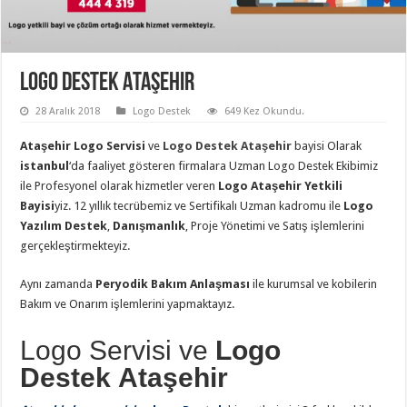
Logo Destek Ataşehir
28 Aralık 2018
Logo Destek
649 Kez Okundu.
Ataşehir Logo Servisi
ve
Logo Destek
Ataşehir
bayisi Olarak
istanbul
‘da faaliyet gösteren firmalara Uzman Logo Destek Ekibimiz
ile Profesyonel olarak hizmetler veren
Logo Ataşehir Yetkili
Bayisi
yiz. 12 yıllık tecrübemiz ve Sertifikalı Uzman kadromu ile
Logo
Yazılım Destek
,
Danışmanlık
, Proje Yönetimi ve Satış işlemlerini
gerçekleştirmekteyiz.
Aynı zamanda
Peryodik Bakım Anlaşması
ile kurumsal ve kobilerin
Bakım ve Onarım işlemlerini yapmaktayız.
Logo Servisi ve
Logo
Destek Ataşehir