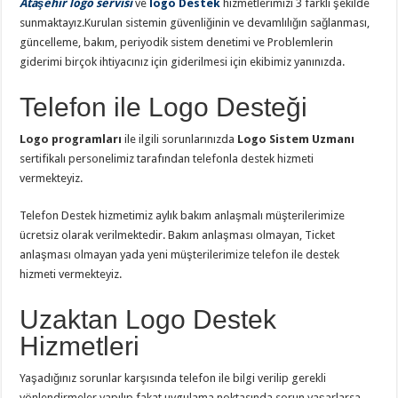
Ataşehir logo servisi
ve
logo Destek
hizmetlerimizi 3 farklı şekilde
sunmaktayız.Kurulan sistemin güvenliğinin ve devamlılığın sağlanması,
güncelleme, bakım, periyodik sistem denetimi ve Problemlerin
giderimi birçok ihtiyacınız için giderilmesi için ekibimiz yanınızda.
Telefon ile Logo Desteği
Logo programları
ile ilgili sorunlarınızda
Logo Sistem Uzmanı
sertifikalı personelimiz tarafından telefonla destek hizmeti
vermekteyiz.
Telefon Destek hizmetimiz aylık bakım anlaşmalı müşterilerimize
ücretsiz olarak verilmektedir. Bakım anlaşması olmayan, Ticket
anlaşması olmayan yada yeni müşterilerimize telefon ile destek
hizmeti vermekteyiz.
Uzaktan Logo Destek
Hizmetleri
Yaşadığınız sorunlar karşısında telefon ile bilgi verilip gerekli
yönlendirmeler yapılıp fakat uygulama noktasında sorun yaşarlarsa