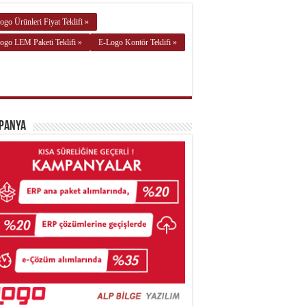
ogo Ürünleri Fiyat Teklifi »
ogo LEM Paketi Teklifi »
E-Logo Kontör Teklifi »
panya