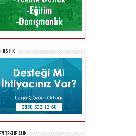
 Destek
n Teklif Alın