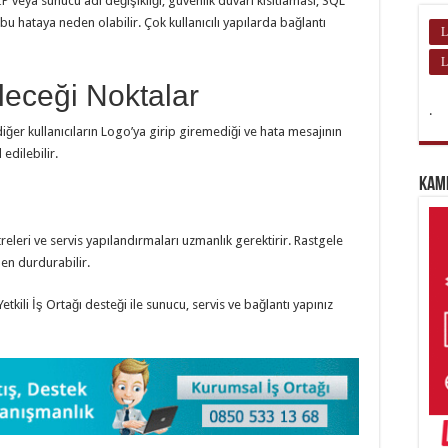
P veya sunucu adı değişikliği, güvenlik duvarı kısıtlaması, SQL
bu hataya neden olabilir. Çok kullanıcılı yapılarda bağlantı
L
L
leceği Noktalar
.
iğer kullanıcıların Logo’ya girip giremediği ve hata mesajının
edilebilir.
Kam
eleri ve servis yapılandırmaları uzmanlık gerektirir. Rastgele
en durdurabilir.
tkili İş Ortağı desteği ile sunucu, servis ve bağlantı yapınız