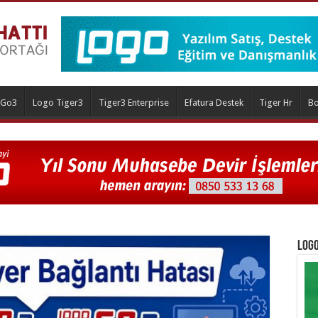
 Go3
Logo Tiger3
Tiger3 Enterprise
Efatura Destek
Tiger Hr
Bo
Logo