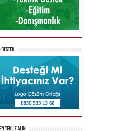
 Destek
n Teklif Alın