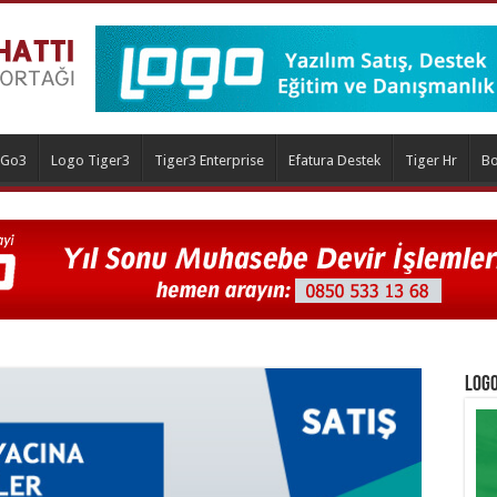
 Go3
Logo Tiger3
Tiger3 Enterprise
Efatura Destek
Tiger Hr
Bo
Logo