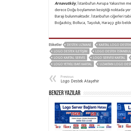
Arnavutköy
, İstanbul’un Avrupa Yakası’nın m
derece Doğu boylamının kesiştiği noktada yer
Barajı bulunmaktadır. İstanbul’un ciğerleri ta
Boğazköy, Bolluca, Taşoluk, Haraççı gibi beld
Etiketler
DESTEK UZMANI
KARTAL LOGO DESTEK
LOGO DESTEK İLETIŞIM
LOGO DESTEK İSTANBUL
LOGO KARTAL SERVIS
LOGO SERVISI KARTAL
LOGO YETKILI BAYI KARTAL
UZAKTAN LOGO DES
Previous
Logo Destek Ataşehir
Benzer Yazılar