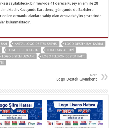
erkezi sayılabilecek bir mevkide 41 derece Kuzey enlemi ile 28
 almaktadır. Kuzeyinde Karadeniz, güneyinde de Sazlıdere
bir edilen ormanlık alanlara sahip olan Arnavutköy’ün çevresinde
eler bulunmaktadır.
 BAYI
KARTAL LOGO DESTEK SERVISI
LOGO DESTEK BAYI KARTAL
LOGO DESTEK KARTAL
LOGO KARTAL BAYI
LOGO SISTEM UZMANI
LOGO TELEFON DESTEK HATTI
TEK
Next
Logo Destek Giyimkent