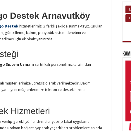
L
go Destek Arnavutköy
L
go Destek
hizmetlerimizi 3 farklı şekilde sunmaktayız.Kurulan
.
ası, güncelleme, bakım, periyodik sistem denetimi ve
derilmesi için ekibimiz yanınızda.
steği
Kam
go Sistem Uzmanı
sertifikalı personelimiz tarafından
lı müşterilerimize ücretsiz olarak verilmektedir. Bakım
yada yeni müşterilerimize telefon ile destek hizmeti
k Hizmetleri
gi verilip gerekli yönlendirmeler yapılıp fakat uygulama
nda uzaktan bağlantı yaparak yaşadıkları problemlere anında