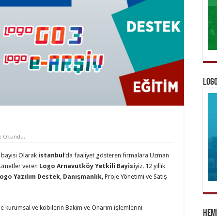
Logo
z Okundu.
y
bayisi Olarak
istanbul
‘da faaliyet gösteren firmalara Uzman
izmetler veren
Logo Arnavutköy Yetkili Bayisi
yiz. 12 yıllık
ogo Yazılım Destek
,
Danışmanlık
, Proje Yönetimi ve Satış
le kurumsal ve kobilerin Bakım ve Onarım işlemlerini
Heme