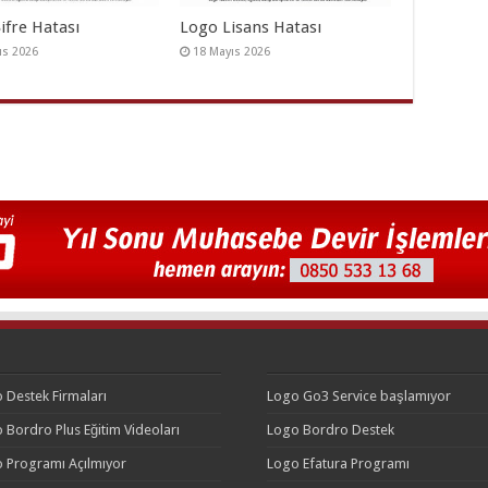
ifre Hatası
Logo Lisans Hatası
ıs 2026
18 Mayıs 2026
 Destek Firmaları
Logo Go3 Service başlamıyor
 Bordro Plus Eğitim Videoları
Logo Bordro Destek
 Programı Açılmıyor
Logo Efatura Programı