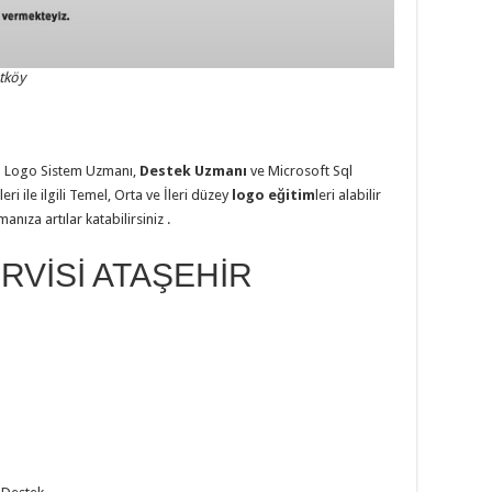
tköy
 Logo Sistem Uzmanı,
Destek Uzmanı
ve Microsoft Sql
i ile ilgili Temel, Orta ve İleri düzey
logo eğitim
leri alabilir
nıza artılar katabilirsiniz .
RVİSİ ATAŞEHİR