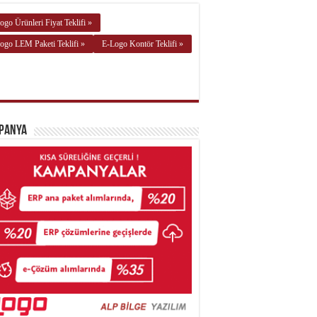
ogo Ürünleri Fiyat Teklifi »
ogo LEM Paketi Teklifi »
E-Logo Kontör Teklifi »
panya