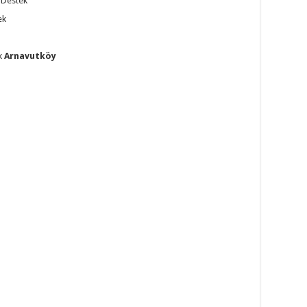
 Destek
ek
k
Arnavutköy