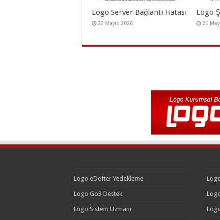
Logo Server Bağlantı Hatası
Logo Ş
22 Mayıs 2026
20 May
Logo eDefter Yedekleme
Logo
Logo Go3 Destek
Logo
Logo Sistem Uzmanı
Logo