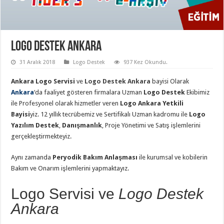
Logo Destek Ankara
31 Aralık 2018
Logo Destek
937 Kez Okundu.
Ankara Logo Servisi
ve
Logo Destek Ankara
bayisi Olarak
Ankara
‘da faaliyet gösteren firmalara Uzman
Logo Destek
Ekibimiz
ile Profesyonel olarak hizmetler veren
Logo Ankara Yetkili
Bayisi
yiz. 12 yıllık tecrübemiz ve Sertifikalı Uzman kadromu ile
Logo
Yazılım Destek
,
Danışmanlık
, Proje Yönetimi ve Satış işlemlerini
gerçekleştirmekteyiz.
Aynı zamanda
Peryodik Bakım Anlaşması
ile kurumsal ve kobilerin
Bakım ve Onarım işlemlerini yapmaktayız.
Logo Servisi ve
Logo Destek
Ankara