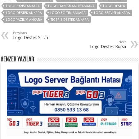
LOGO BAYISI ANKARA
LOGO DANIŞMANLIK ANKARA
LOGO DESTEK
LOGO DESTEK ANKARA
LOGO EĞITIM ANKARA
LOGO SERVISI ANKARA
LOGO YAZILIM ANKARA
TIGER 3 DESTEK ANKARA
Previous
Logo Destek Silivri
Next
Logo Destek Bursa
Benzer Yazılar