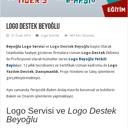
Logo Destek Beyoğlu
21 Ocak 2019
Logo Destek
467 Kez Okundu.
Beyoğlu Logo Servisi
ve
Logo Destek Beyoğlu
bayisi Olarak
İstanbulda faaliyet gösteren firmalara Uzman
Logo Destek
Ekibimiz
ile Profesyonel olarak hizmetler veren
Logo Beyoğlu Yetkili
Bayisi
yiz. 12 yıllık tecrübemiz ve Sertifikalı Uzman kadromu ile
Logo
Yazılım Destek
,
Danışmanlık
, Proje Yönetimi ve Satış işlemlerini
gerçekleştirmekteyiz.
Aynı zamanda
Periyodik Bakım Anlaşması
ile kurumsal ve kobilerin
Bakım ve Onarım işlemlerini yapmaktayız.
Logo Servisi ve
Logo Destek
Beyoğlu