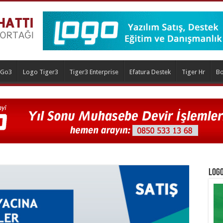
 Go3
Logo Tiger3
Tiger3 Enterprise
Efatura Destek
Tiger Hr
Bo
Logo