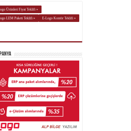
ogo Ürünleri Fiyat Teklifi »
ogo LEM Paketi Teklifi »
E-Logo Kontör Teklifi »
panya