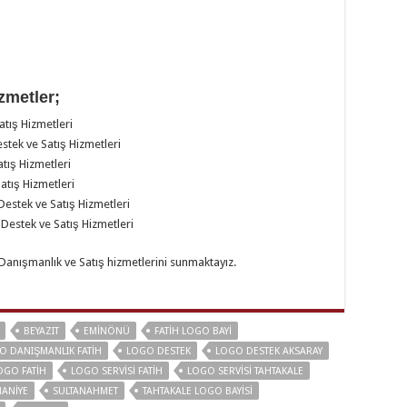
zmetler;
atış Hizmetleri
estek ve Satış Hizmetleri
atış Hizmetleri
Satış Hizmetleri
 Destek ve Satış Hizmetleri
, Destek ve Satış Hizmetleri
 Danışmanlık ve Satış hizmetlerini sunmaktayız.
BEYAZIT
EMINÖNÜ
FATIH LOGO BAYI
O DANIŞMANLIK FATIH
LOGO DESTEK
LOGO DESTEK AKSARAY
OGO FATIH
LOGO SERVISI FATIH
LOGO SERVISI TAHTAKALE
MANIYE
SULTANAHMET
TAHTAKALE LOGO BAYISI