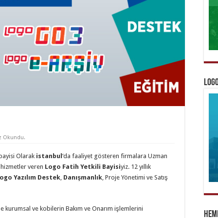
Logo
z Okundu.
bayisi Olarak
istanbul
‘da faaliyet gösteren firmalara Uzman
k hizmetler veren
Logo Fatih Yetkili Bayisi
yiz. 12 yıllık
ogo Yazılım Destek
,
Danışmanlık
, Proje Yönetimi ve Satış
le kurumsal ve kobilerin Bakım ve Onarım işlemlerini
Heme