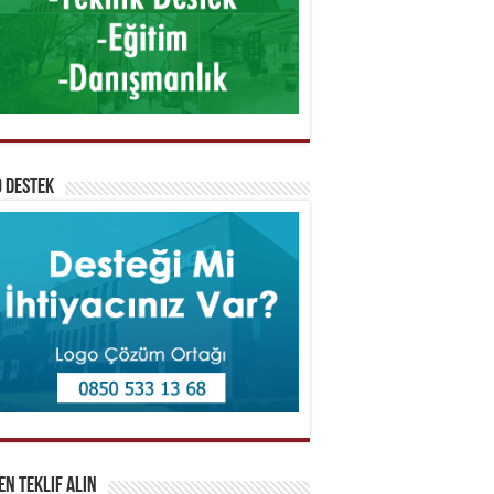
 Destek
n Teklif Alın