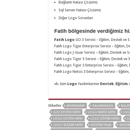
Bağlantı Hatası Çözümü
Sql Server Hatası Çözümü
Diğer Logo Sorunları
Fatih bölgesinde verdiğimiz hi
Fatih Logo
GO 3 Servisi – Eğitim, Destek ve S
Fatih Logo Tiger Enterprise Servisi – Eğitim, D
Fatih Logo J-Guar Servisi – Eğitim, Destek ve S
Fatih Logo Tiger 3 Servisi – Eğitim, Destek ve 
Fatih Logo Tiger 3 Enterprise Servisi – Eğitim,
Fatih Logo Netsis 3 Enterprise Servisi – Eğitim
vb. tüm
Logo
Yazılımlarının
Destek
,
Eğitim
,
Etiketler
AYVANSARAY
BALABANAĞA
BALAT
GO3 DESTEK FATİH
LOGO BAYISI FATIH
LOG
LOGO DESTEK FATIH
LOGO EĞITIM FATIH
L
LOGO YAZILIM FATIH
RÜSTEM PAŞA
SÜLEY