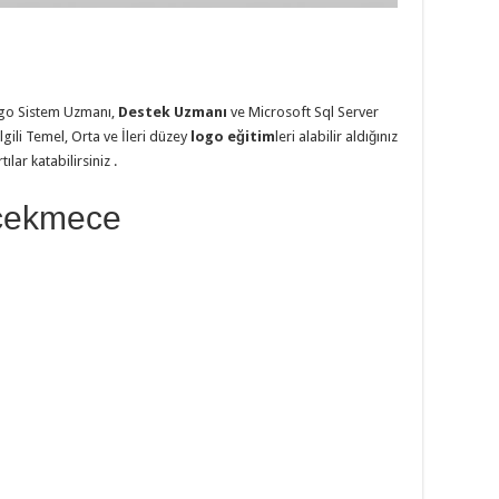
go Sistem Uzmanı,
Destek Uzmanı
ve Microsoft Sql Server
lgili Temel, Orta ve İleri düzey
logo eğitim
leri alabilir aldığınız
lar katabilirsiniz .
kçekmece