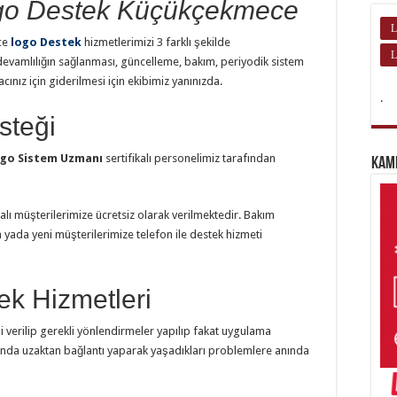
go Destek Küçükçekmece
L
ce
logo Destek
hizmetlerimizi 3 farklı şekilde
L
devamlılığın sağlanması, güncelleme, bakım, periyodik sistem
cınız için giderilmesi için ekibimiz yanınızda.
.
steği
go Sistem Uzmanı
sertifikalı personelimiz tarafından
Kam
lı müşterilerimize ücretsiz olarak verilmektedir. Bakım
yada yeni müşterilerimize telefon ile destek hizmeti
k Hizmetleri
gi verilip gerekli yönlendirmeler yapılıp fakat uygulama
nda uzaktan bağlantı yaparak yaşadıkları problemlere anında