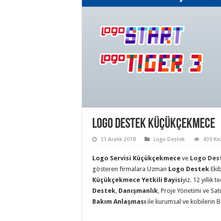
Logo Destek Küçükçekmece
31 Aralık 2018
Logo Destek
439 Ke
Logo Servisi
Küçükçekmece
ve
Logo Des
gösteren firmalara Uzman
Logo Destek
Ekib
Küçükçekmece Yetkili Bayisi
yiz. 12 yıllık
Destek
,
Danışmanlık
, Proje Yönetimi ve Sa
Bakım Anlaşması
ile kurumsal ve kobilerin 