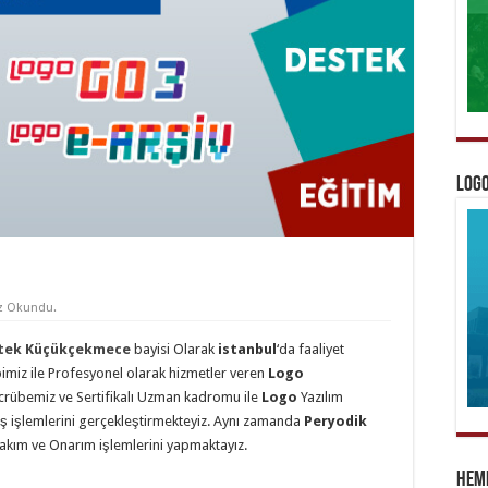
Logo
z Okundu.
tek Küçükçekmece
bayisi Olarak
istanbul
‘da faaliyet
imiz ile Profesyonel olarak hizmetler veren
Logo
 tecrübemiz ve Sertifikalı Uzman kadromu ile
Logo
Yazılım
tış işlemlerini gerçekleştirmekteyiz. Aynı zamanda
Peryodik
Bakım ve Onarım işlemlerini yapmaktayız.
Heme