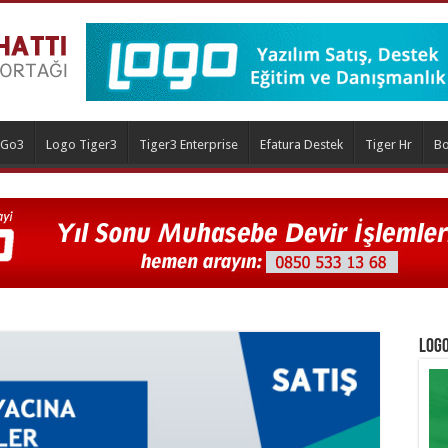
 Go3
Logo Tiger3
Tiger3 Enterprise
Efatura Destek
Tiger Hr
Bo
Logo