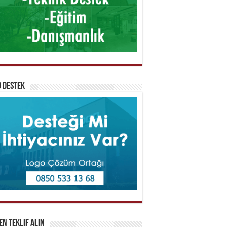
 Destek
n Teklif Alın