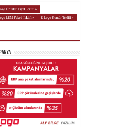
ogo Ürünleri Fiyat Teklifi »
ogo LEM Paketi Teklifi »
E-Logo Kontör Teklifi »
panya