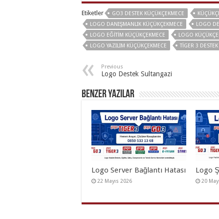
Etiketler
GO3 DESTEK KÜÇÜKÇEKMECE
KÜÇÜKÇ
LOGO DANIŞMANLIK KÜÇÜKÇEKMECE
LOGO DE
LOGO EĞITIM KÜÇÜKÇEKMECE
LOGO KÜÇÜKÇE
LOGO YAZILIM KÜÇÜKÇEKMECE
TIGER 3 DESTE
Previous
Logo Destek Sultangazi
Benzer Yazılar
Logo Server Bağlantı Hatası
Logo Ş
22 Mayıs 2026
20 May