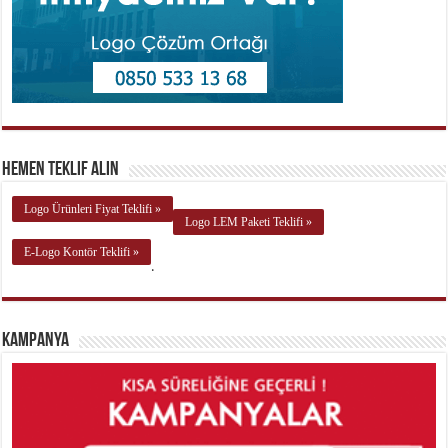
Hemen Teklif Alın
Logo Ürünleri Fiyat Teklifi »
Logo LEM Paketi Teklifi »
E-Logo Kontör Teklifi »
.
Kampanya