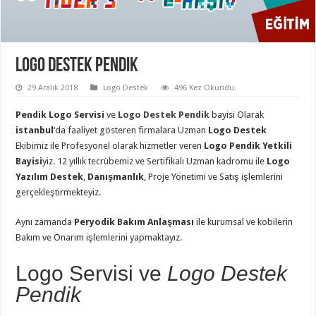
Logo Destek Pendik
29 Aralık 2018
Logo Destek
496 Kez Okundu.
Pendik Logo Servisi
ve
Logo Destek Pendik
bayisi Olarak
istanbul
‘da faaliyet gösteren firmalara Uzman
Logo Destek
Ekibimiz ile Profesyonel olarak hizmetler veren
Logo Pendik Yetkili
Bayisi
yiz. 12 yıllık tecrübemiz ve Sertifikalı Uzman kadromu ile
Logo
Yazılım Destek
,
Danışmanlık
, Proje Yönetimi ve Satış işlemlerini
gerçekleştirmekteyiz.
Aynı zamanda
Peryodik Bakım Anlaşması
ile kurumsal ve kobilerin
Bakım ve Onarım işlemlerini yapmaktayız.
Logo Servisi ve
Logo Destek
Pendik