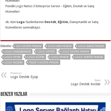
Hizmetleri
Pendik Logo Netsis 3 Enterprise Servisi – Eğitim, Destek ve Satış
Hizmetleri
vb. tüm
Logo
Yazılımlarının
Destek
,
Eğitim
, Danışmanlık ve Satış
hizmetlerini sunmaktayız.
Etiketler
GO3 DESTEK PENDIK
LOGO BAYI PENDIK
LOGO BAYISI PENDIK
LOGO DANIŞMANLIK
LOGO DESTEK
LOGO DESTEK PENDIK
LOGO DEVIR
LOGO EĞITIM
LOGO PENDIK
LOGO SERVISI PENDIK
LOGO YAZILIM
TIGER 3 DESTEK PENDIK
Previous
Logo Destek Eyüp
Next
Logo Destek Avcılar
Benzer Yazılar