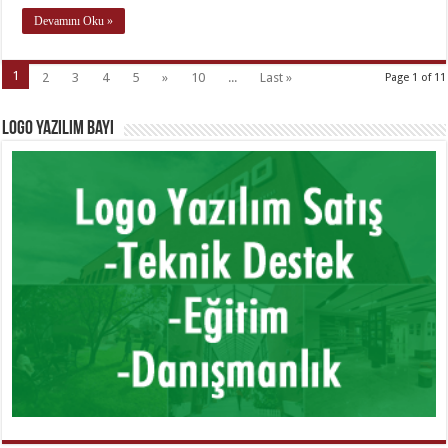
Devamını Oku »
1
2
3
4
5
»
10
...
Last »
Page 1 of 11
Logo Yazılım Bayi