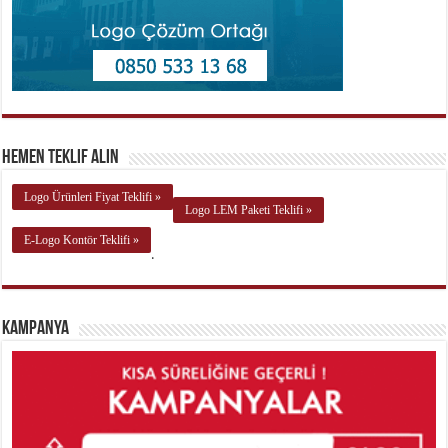
Hemen Teklif Alın
Logo Ürünleri Fiyat Teklifi »
Logo LEM Paketi Teklifi »
E-Logo Kontör Teklifi »
.
Kampanya