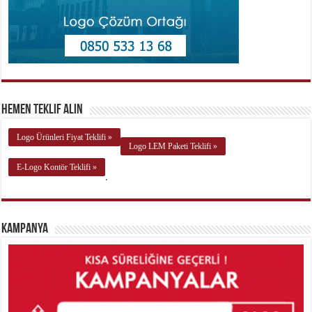
Hemen Teklif Alın
Logo Ürünleri Fiyat Teklifi »
Logo LEM Paketi Teklifi »
E-Logo Kontör Teklifi »
.
Kampanya