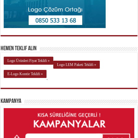
Hemen Teklif Alın
Logo Ürünleri Fiyat Teklifi »
Logo LEM Paketi Teklifi »
E-Logo Kontör Teklifi »
.
Kampanya