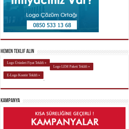
Hemen Teklif Alın
Logo Ürünleri Fiyat Teklifi »
Logo LEM Paketi Teklifi »
E-Logo Kontör Teklifi »
.
Kampanya