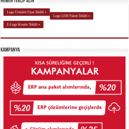
Hemen Teklif Alın
Logo Ürünleri Fiyat Teklifi »
Logo LEM Paketi Teklifi »
E-Logo Kontör Teklifi »
.
Kampanya