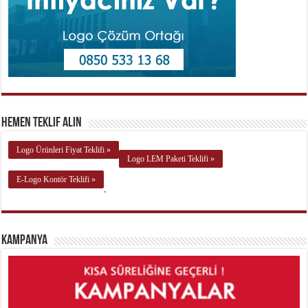
Hemen Teklif Alın
Logo Ürünleri Fiyat Teklifi »
Logo LEM Paketi Teklifi »
E-Logo Kontör Teklifi »
.
Kampanya