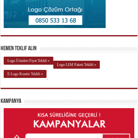
Hemen Teklif Alın
Logo Ürünleri Fiyat Teklifi »
Logo LEM Paketi Teklifi »
E-Logo Kontör Teklifi »
.
Kampanya