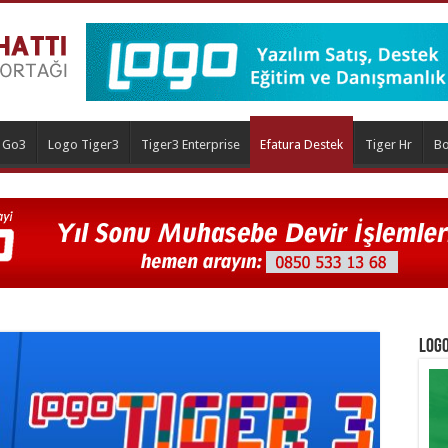
 Go3
Logo Tiger3
Tiger3 Enterprise
Efatura Destek
Tiger Hr
Bo
Logo