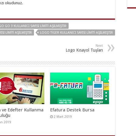
ızı okudunuz.
O GO 3 KULLANICI SAYISI LIMITI AŞILMIŞTIR
SI LIMITI AŞILMIŞTIR
LOGO TIGER KULLANICI SAYISI LIMITI AŞILMIŞTIR
Next
Logo Kısayol Tuşları
a ve Edefter Kullanma
Efatura Destek Bursa
uluğu
2 Mart 2019
an 2019