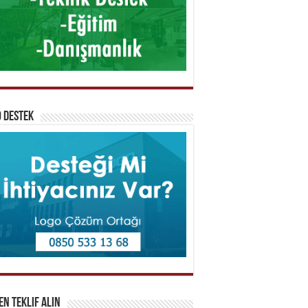
 Destek
n Teklif Alın