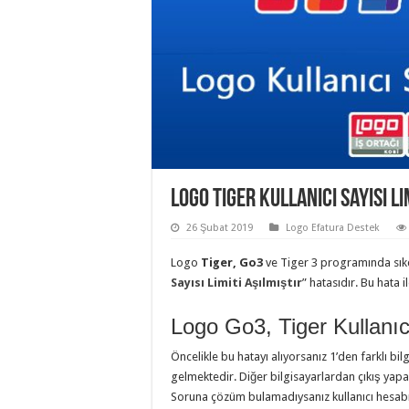
Logo Tiger Kullanıcı Sayısı Li
26 Şubat 2019
Logo Efatura Destek
Logo
Tiger, Go3
ve Tiger 3 programında sıkça
Sayısı Limiti Aşılmıştır
” hatasıdır. Bu hata i
Logo Go3, Tiger Kullanıcı
Öncelikle bu hatayı alıyorsanız 1’den farklı 
gelmektedir. Diğer bilgisayarlardan çıkış yapa
Soruna çözüm bulamadıysanız kullanıcı hesabın