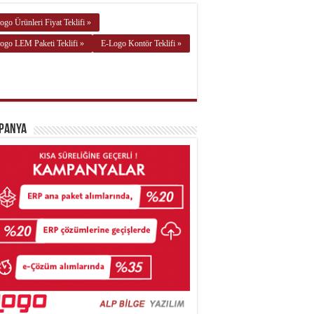
ogo Ürünleri Fiyat Teklifi »
ogo LEM Paketi Teklifi »
E-Logo Kontör Teklifi »
panya