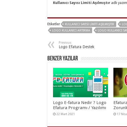
Kullanıcı Sayısı Limiti Aşılmıştır
adlı yazım
Etiketler
KULLANICI SAYISI LIMITI AŞILMIŞTIR
LOG
LOGO KULLANICI ARTIRMA
LOGO KULLANICI SAYI
Previous
Logo Efatura Destek
Benzer Yazılar
Logo E-fatura Nedir ? Logo
Efatur
Efatura Programı / Yazılımı
Zorunl
22 Mart 2021
17 Nis