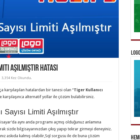
Logo
miti Aşılmıştır Hatası
3,354 Kez Okundu.
 karşılaşılan hatalardan bir tanesi olan “
Tiger Kullanıcı
le karşılaşınca alternatif yollar ile çözüm bulabilirsiniz.
 Sayısı Limiti Aşılmıştır
bilgisayar’da aynı anda programı açmış olduğunuz anlamına
rak sizde bilgisayarınızdan çıkış yapıp tekrar girmeyi deneyiniz.
ız askıda kalmış olabilir,Sql sorgusu ile de buna çözüm
Heme