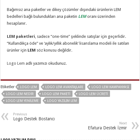
Bağımsız ana paketler ve dikey çözümler dışındaki ürünlerin LEM
bedelleri bağlı bulundukları ana paketin
LEM
oranı üzerinden
hesaplanır.
LEM paketleri
, sadece “one-time” şeklinde satışlar için geçerlidir.
“Kullandıkça öde” ve ‘aylık/yıllık abonelik’ lisanslama modeli ile satılan
ürünler için
LEM
söz konusu değildir.
Logo Lem
adlı yazımızı okudunuz.
Etiketler
LOGO LEM
LOGO LEM AVANTAJLARI
LOGO LEM KAMPANYASI
LOGO LEM NEDIR
LOGO LEM PAKETI
LOGO LEM ÜCRETI
LOGO LEM YENILEME
LOGO YAZILIM LEM
Previous
Logo Destek Bostancı
Next
Efatura Destek İzmir