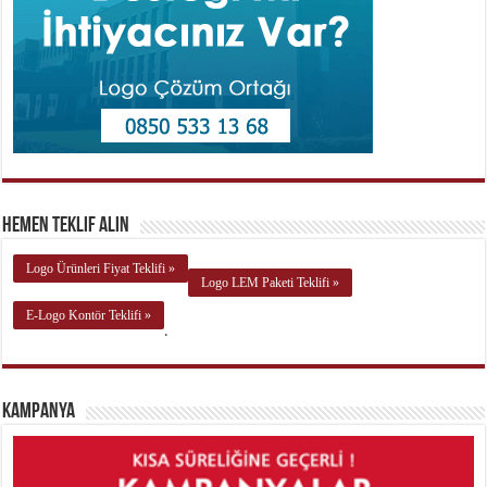
Hemen Teklif Alın
Logo Ürünleri Fiyat Teklifi »
Logo LEM Paketi Teklifi »
E-Logo Kontör Teklifi »
.
Kampanya