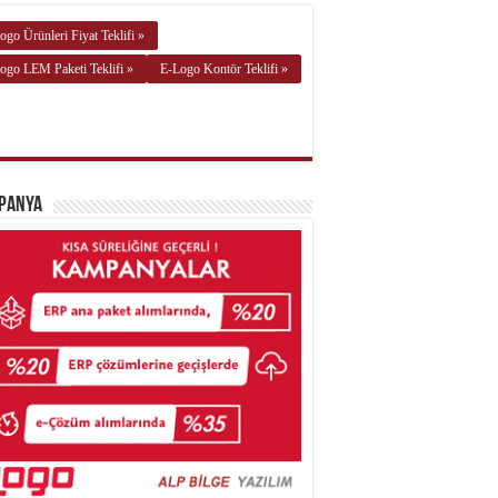
ogo Ürünleri Fiyat Teklifi »
ogo LEM Paketi Teklifi »
E-Logo Kontör Teklifi »
panya