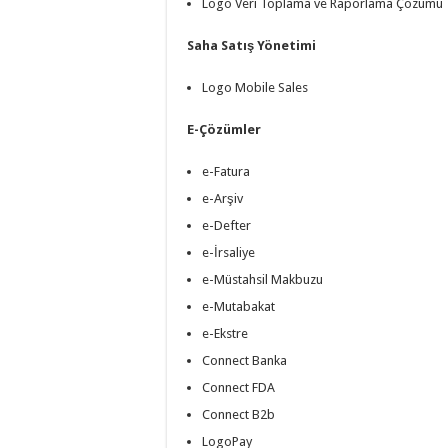
Logo Veri Toplama ve Raporlama Çözümü
Saha Satış Yönetimi
Logo Mobile Sales
E-Çözümler
e-Fatura
e-Arşiv
e-Defter
e-İrsaliye
e-Müstahsil Makbuzu
e-Mutabakat
e-Ekstre
Connect Banka
Connect FDA
Connect B2b
LogoPay