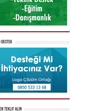
 Destek
n Teklif Alın