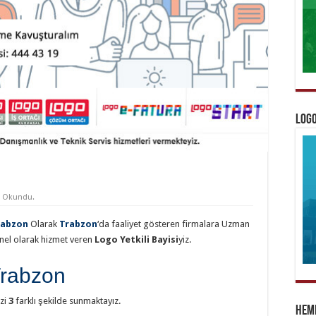
Logo
z Okundu.
rabzon
Olarak
Trabzon
‘da faaliyet gösteren firmalara Uzman
onel olarak hizmet veren
Logo Yetkili Bayisi
yiz.
Trabzon
izi
3
farklı şekilde sunmaktayız.
Heme