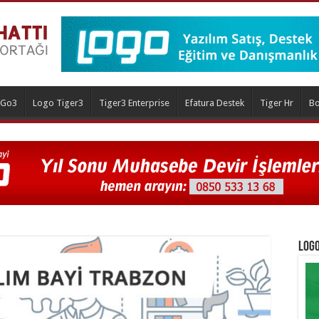
 Go3
Logo Tiger3
Tiger3 Enterprise
Efatura Destek
Tiger Hr
Bo
Logo