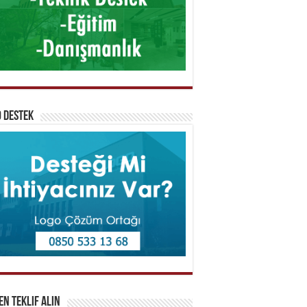
 Destek
n Teklif Alın