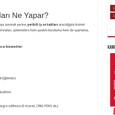
L
ları Ne Yapar?
L
cıya sunmak yerine,
yetkili iş ortakları
aracılığıyla hizmet
.
 firmaları, işletmelere hem yazılım kurulumu hem de uyarlama,
ıca hizmetler:
Kam
k Eğitimler)
ükseltme
tegre edilmesi (E-ticaret, CRM, PDKS vb.)