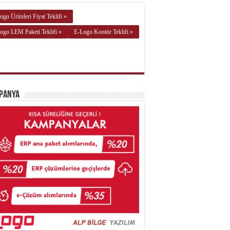
ogo Ürünleri Fiyat Teklifi »
ogo LEM Paketi Teklifi »
E-Logo Kontör Teklifi »
panya