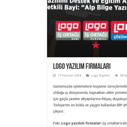
Logo Yazılım Firmaları
17 Haziran 2024
Logo Bayileri
85 K
Günümüzde işletmelerin büyüme süreçlerinde d
olduğu iş dünyasında, kaynakları etkin yönetme
için güçlü yazılım altyapılarına ihtiyaç duyul
Türkiye’nin en köklü ve yaygın kullanılan ERP 
çıkıyor.
Peki,
Logo yazılım firmalar
ı
(iş ortakları) ki