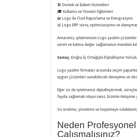
🛠️ Destek ve Bakım Hizmetleri
🎓 Kullanıcı ve Yönetici Eğitimleri
🧩 Logo ile Özel Raporlama ve Entegrasyon
📊 Logo ERP süreç optimizasyonu ve danışmanl
Amacımız, işletmenizin Logo yazılım çözümler
verim ve katma değer sağlamanızı mümkün kıl
Sonuç
: Doğru İş Ortağıyla Dijitalleşme Yolc
Logo yazılım firmaları arasında seçim yaparken
uygun çözümleri sunabilecek deneyime ve dest
Eğer siz de işletmenizi dijitalleştirmek, süre
fayda sağlamak istiyorsanız, bizimle iletişime 
Siz üretime, yönetime ve büyümeye odaklanın; 
Neden Profesyonel 
Çalışmalısınız?