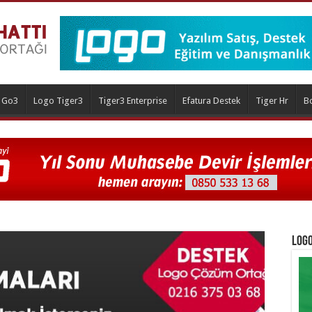
 Go3
Logo Tiger3
Tiger3 Enterprise
Efatura Destek
Tiger Hr
B
Logo