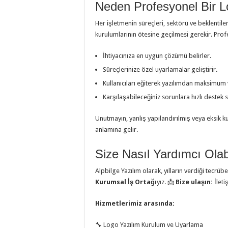
Neden Profesyonel Bir Lo
Her işletmenin süreçleri, sektörü ve beklentile
kurulumlarının ötesine geçilmesi gerekir. Profe
İhtiyacınıza en uygun çözümü belirler.
Süreçlerinize özel uyarlamalar geliştirir.
Kullanıcıları eğiterek yazılımdan maksimum 
Karşılaşabileceğiniz sorunlara hızlı destek 
Unutmayın, yanlış yapılandırılmış veya eksik 
anlamına gelir.
Size Nasıl Yardımcı Olabi
Alpbilge Yazılım olarak, yılların verdiği tec
Kurumsal İş Ortağı
yız. 📩
Bize ulaşın:
İlet
Hizmetlerimiz arasında:
🔧 Logo Yazılım Kurulum ve Uyarlama