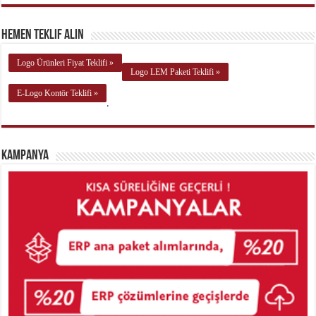
Hemen Teklif Alın
Logo Ürünleri Fiyat Teklifi »
Logo LEM Paketi Teklifi »
E-Logo Kontör Teklifi »
.
Kampanya