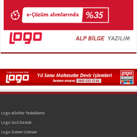
Logo eDefter Yedekleme
Logo Go3 Destek
Logo Sistem Uzmanı