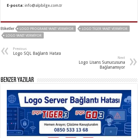
E-posta:
info@alpbilge.com.tr
Etiketler
LOGO PROGRAMI YANIT VERMIYOR
LOGO TIGER YANIT VERMIYOR
LOGO YANIT VERMIYOR
Previous
Logo SQL Bağlantı Hatası
Next
Logo Lisans Sunucusuna
Bağlanamıyor
Benzer Yazılar