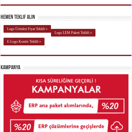
Hemen Teklif Alın
Logo Ürünleri Fiyat Teklifi »
Logo LEM Paketi Teklifi »
E-Logo Kontör Teklifi »
.
Kampanya