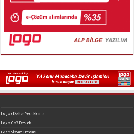
Logo eDefter Yedekleme
Logo Go3 Destek
Logo Sistem Uzmanı