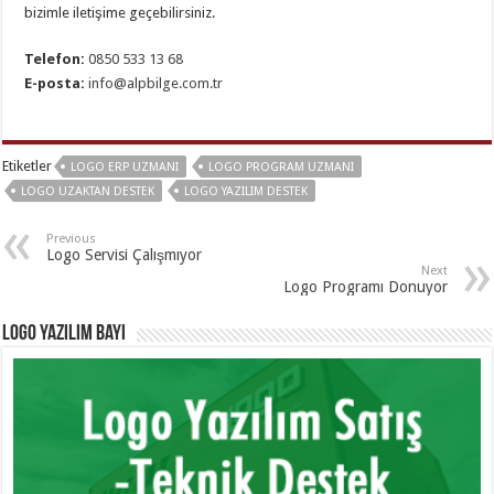
bizimle iletişime geçebilirsiniz.
Telefon:
0850 533 13 68
E-posta:
info@alpbilge.com.tr
Etiketler
LOGO ERP UZMANI
LOGO PROGRAM UZMANI
LOGO UZAKTAN DESTEK
LOGO YAZILIM DESTEK
Previous
Logo Servisi Çalışmıyor
Next
Logo Programı Donuyor
Logo Yazılım Bayi