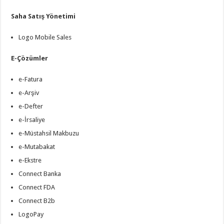
Saha Satış Yönetimi
Logo Mobile Sales
E-Çözümler
e-Fatura
e-Arşiv
e-Defter
e-İrsaliye
e-Müstahsil Makbuzu
e-Mutabakat
e-Ekstre
Connect Banka
Connect FDA
Connect B2b
LogoPay