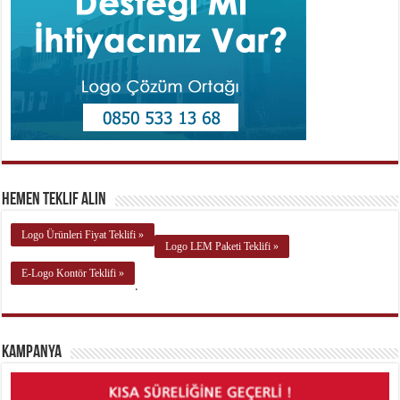
Hemen Teklif Alın
Logo Ürünleri Fiyat Teklifi »
Logo LEM Paketi Teklifi »
E-Logo Kontör Teklifi »
.
Kampanya