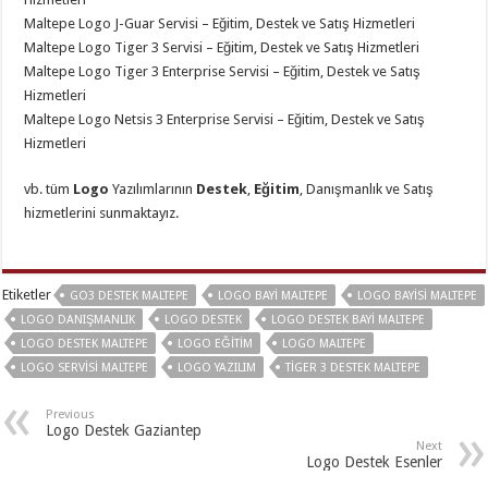
Maltepe Logo J-Guar Servisi – Eğitim, Destek ve Satış Hizmetleri
Maltepe Logo Tiger 3 Servisi – Eğitim, Destek ve Satış Hizmetleri
Maltepe Logo Tiger 3 Enterprise Servisi – Eğitim, Destek ve Satış
Hizmetleri
Maltepe Logo Netsis 3 Enterprise Servisi – Eğitim, Destek ve Satış
Hizmetleri
vb. tüm
Logo
Yazılımlarının
Destek
,
Eğitim
, Danışmanlık ve Satış
hizmetlerini sunmaktayız.
Etiketler
GO3 DESTEK MALTEPE
LOGO BAYI MALTEPE
LOGO BAYISI MALTEPE
LOGO DANIŞMANLIK
LOGO DESTEK
LOGO DESTEK BAYI MALTEPE
LOGO DESTEK MALTEPE
LOGO EĞITIM
LOGO MALTEPE
LOGO SERVISI MALTEPE
LOGO YAZILIM
TIGER 3 DESTEK MALTEPE
Previous
Logo Destek Gaziantep
Next
Logo Destek Esenler