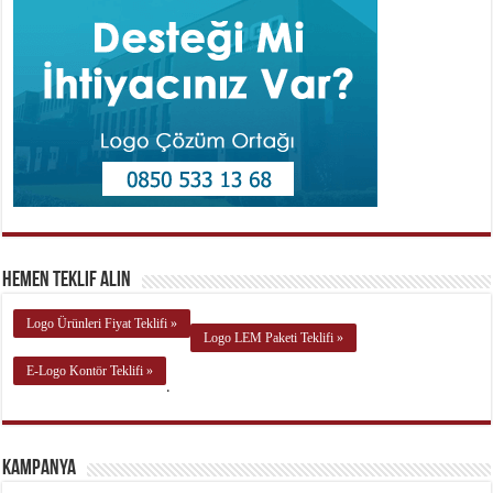
Hemen Teklif Alın
Logo Ürünleri Fiyat Teklifi »
Logo LEM Paketi Teklifi »
E-Logo Kontör Teklifi »
.
Kampanya