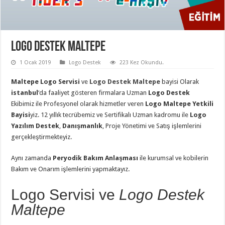
Logo Destek Maltepe
1 Ocak 2019
Logo Destek
223 Kez Okundu.
Maltepe Logo Servisi
ve
Logo Destek Maltepe
bayisi Olarak
istanbul
‘da faaliyet gösteren firmalara Uzman
Logo Destek
Ekibimiz ile Profesyonel olarak hizmetler veren
Logo Maltepe Yetkili
Bayisi
yiz. 12 yıllık tecrübemiz ve Sertifikalı Uzman kadromu ile
Logo
Yazılım Destek
,
Danışmanlık
, Proje Yönetimi ve Satış işlemlerini
gerçekleştirmekteyiz.
Aynı zamanda
Peryodik Bakım Anlaşması
ile kurumsal ve kobilerin
Bakım ve Onarım işlemlerini yapmaktayız.
Logo Servisi ve
Logo Destek
Maltepe