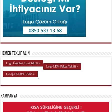
Hemen Teklif Alın
Logo Ürünleri Fiyat Teklifi »
Logo LEM Paketi Teklifi »
E-Logo Kontör Teklifi »
.
Kampanya