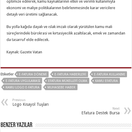
optimize edilerek, kamu kaynaklarının etkin ve verimli kullanımıyla
ekonomi ve maliye politikalarının belirlenmesinde karar vericilere
detaylı veri üretimi sağlanacak.
Bu yolla kağıda dayalı ve ıslak imzalı olarak yürütülen kamu mali
süreçlerindeki bürokrasi ve kırtasiyecilik azaltılacak, emek ve zamandan
da tasarruf elde edilecek.
Kaynak: Gazete Vatan
Etiketler
E-FATURA DÖNEMI
E-FATURA HABERLERI
E-FATURA KULLANIMI
E-FATURA UYGULAMASI
EFATURA MÜKELLEFI OLMA
KAMU EFATURA
KAMU LOGO E-FATURA
MUHASEBE HABER
Previous
Logo Kısayol Tuşları
Next
Efatura Destek Bursa
Benzer Yazılar