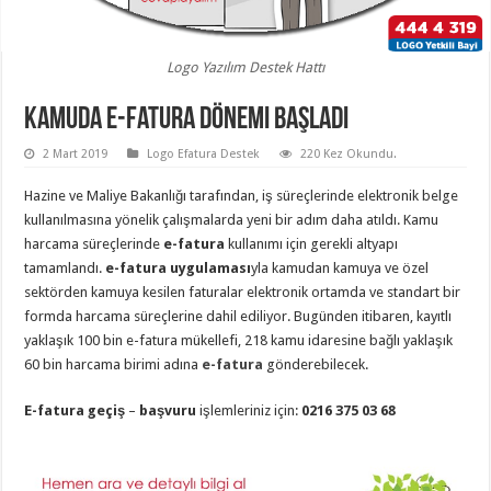
Logo Yazılım Destek Hattı
Kamuda E-fatura Dönemi Başladı
2 Mart 2019
Logo Efatura Destek
220 Kez Okundu.
Hazine ve Maliye Bakanlığı tarafından, iş süreçlerinde elektronik belge
kullanılmasına yönelik çalışmalarda yeni bir adım daha atıldı. Kamu
harcama süreçlerinde
e-fatura
kullanımı için gerekli altyapı
tamamlandı.
e-fatura uygulaması
yla kamudan kamuya ve özel
sektörden kamuya kesilen faturalar elektronik ortamda ve standart bir
formda harcama süreçlerine dahil ediliyor. Bugünden itibaren, kayıtlı
yaklaşık 100 bin e-fatura mükellefi, 218 kamu idaresine bağlı yaklaşık
60 bin harcama birimi adına
e-fatura
gönderebilecek.
E-fatura geçiş
–
başvuru
işlemleriniz için:
0216 375 03 68