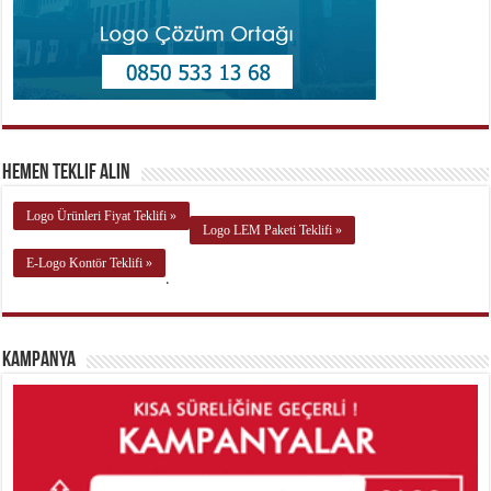
Hemen Teklif Alın
Logo Ürünleri Fiyat Teklifi »
Logo LEM Paketi Teklifi »
E-Logo Kontör Teklifi »
.
Kampanya