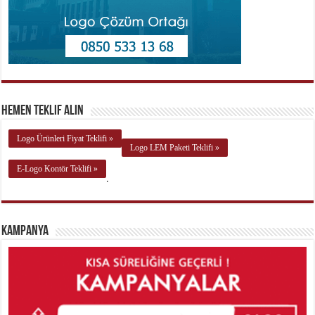
Hemen Teklif Alın
Logo Ürünleri Fiyat Teklifi »
Logo LEM Paketi Teklifi »
E-Logo Kontör Teklifi »
.
Kampanya