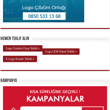
Hemen Teklif Alın
Logo Ürünleri Fiyat Teklifi »
Logo LEM Paketi Teklifi »
E-Logo Kontör Teklifi »
.
Kampanya