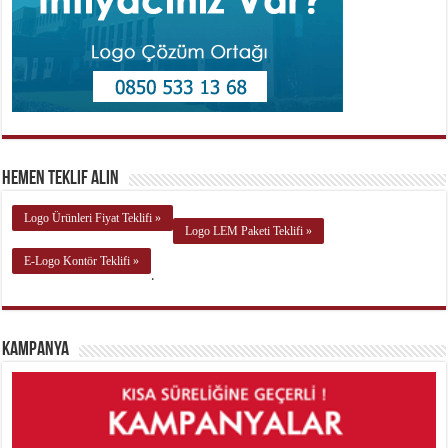
Hemen Teklif Alın
Logo Ürünleri Fiyat Teklifi »
Logo LEM Paketi Teklifi »
E-Logo Kontör Teklifi »
.
Kampanya