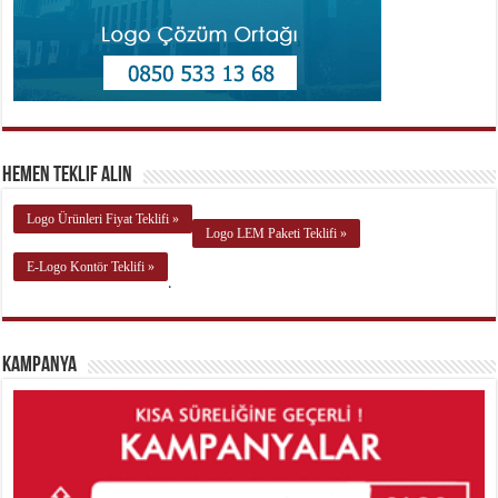
Hemen Teklif Alın
Logo Ürünleri Fiyat Teklifi »
Logo LEM Paketi Teklifi »
E-Logo Kontör Teklifi »
.
Kampanya