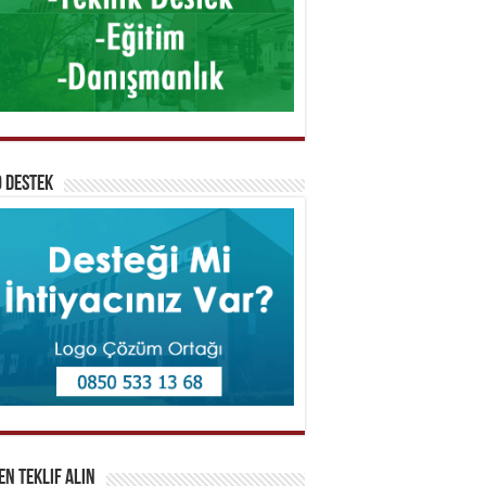
 Destek
n Teklif Alın