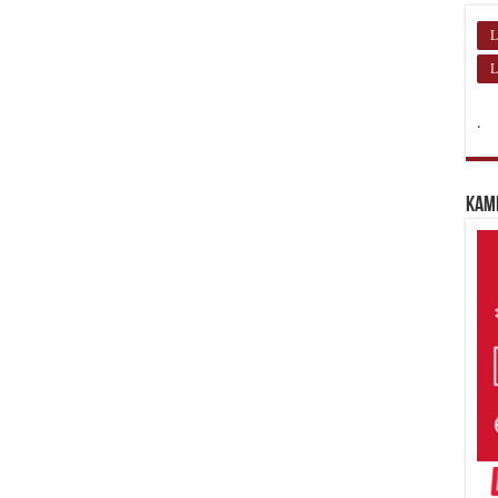
L
L
.
Kam