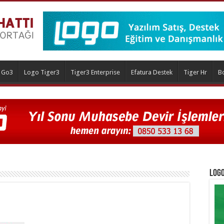
 Go3
Logo Tiger3
Tiger3 Enterprise
Efatura Destek
Tiger Hr
B
Logo