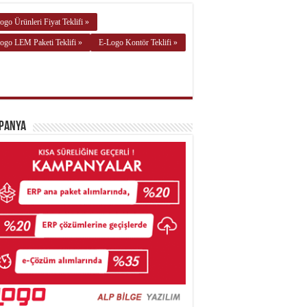
ogo Ürünleri Fiyat Teklifi »
ogo LEM Paketi Teklifi »
E-Logo Kontör Teklifi »
panya