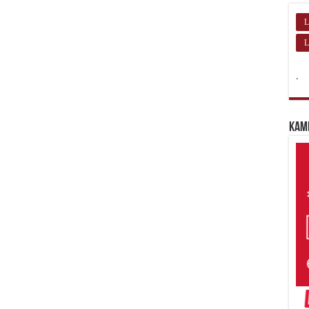
L
L
.
Kam