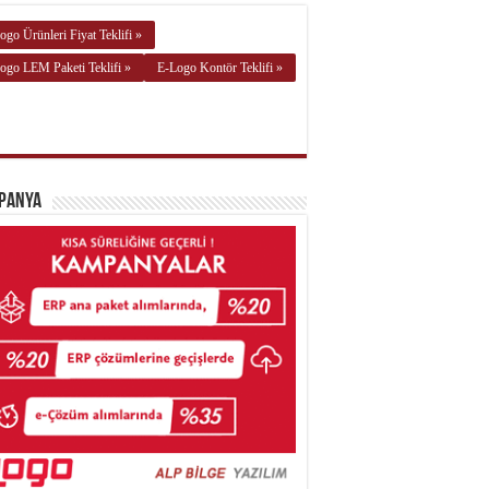
ogo Ürünleri Fiyat Teklifi »
ogo LEM Paketi Teklifi »
E-Logo Kontör Teklifi »
panya