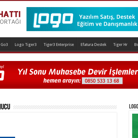
 Go3
Logo Tiger3
Tiger3 Enterprise
Efatura Destek
Tiger Hr
B
nucu
Logo