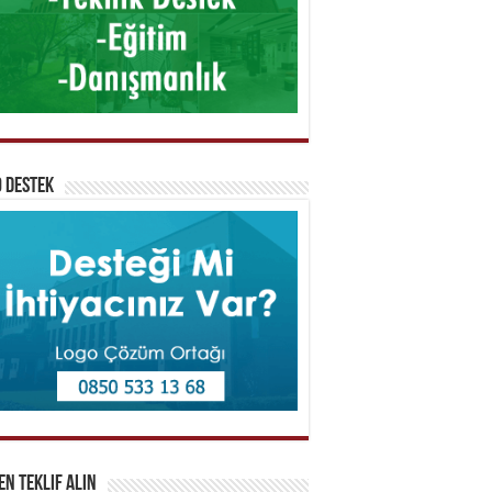
 Destek
n Teklif Alın