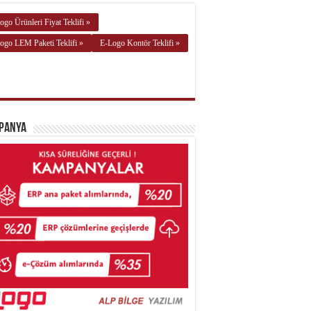
ogo Ürünleri Fiyat Teklifi »
ogo LEM Paketi Teklifi »
E-Logo Kontör Teklifi »
panya