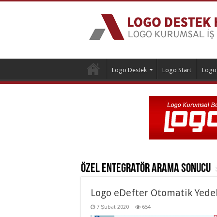
Logo Destek
Logo Start
Logo
Özel Entegratör
Arama Sonucu
Logo eDefter Otomatik Yedekl
7 Şubat 2020
654