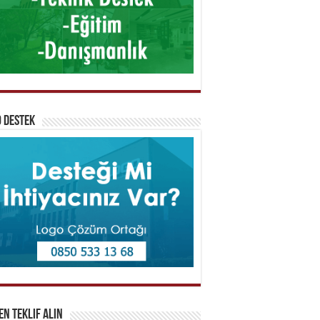
 Destek
n Teklif Alın