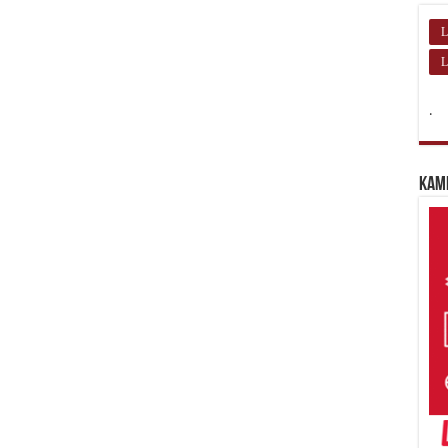
L
L
.
Kam