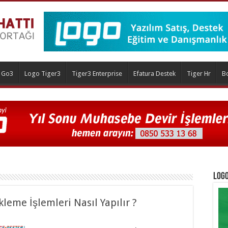
 Go3
Logo Tiger3
Tiger3 Enterprise
Efatura Destek
Tiger Hr
B
Logo
eme İşlemleri Nasıl Yapılır ?