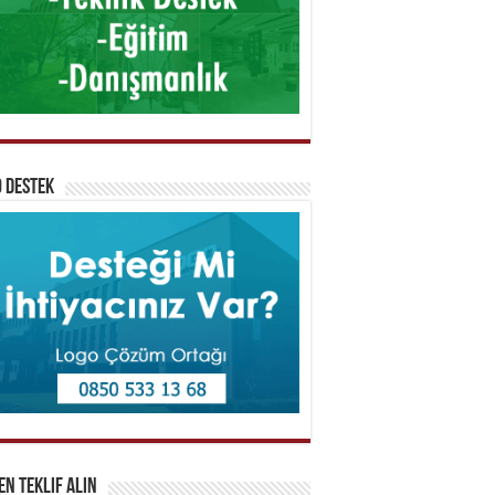
 Destek
n Teklif Alın