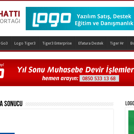
 Go3
Logo Tiger3
Tiger3 Enterprise
Efatura Destek
Tiger Hr
B
a Sonucu
Logo