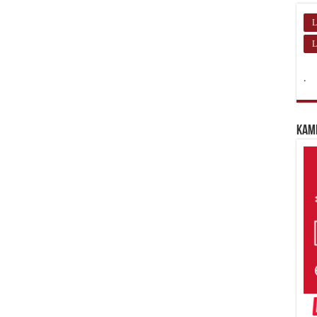
L
L
.
Kam