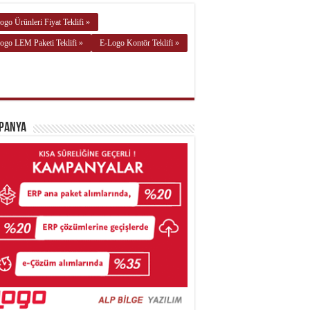
ogo Ürünleri Fiyat Teklifi »
ogo LEM Paketi Teklifi »
E-Logo Kontör Teklifi »
panya