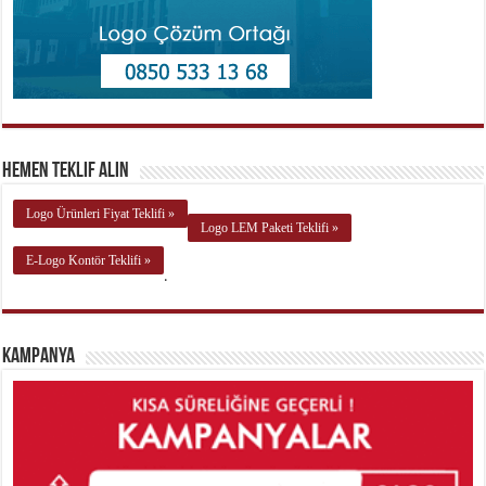
Hemen Teklif Alın
Logo Ürünleri Fiyat Teklifi »
Logo LEM Paketi Teklifi »
E-Logo Kontör Teklifi »
.
Kampanya