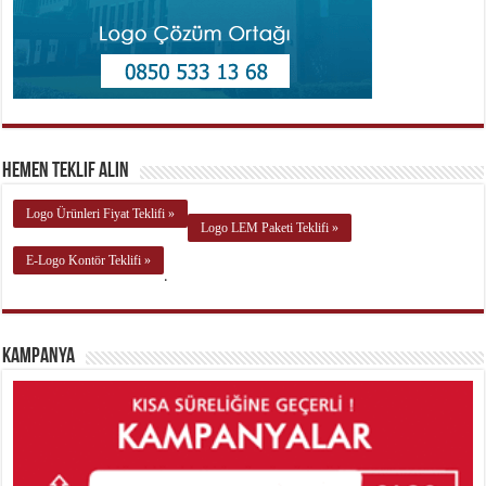
Hemen Teklif Alın
Logo Ürünleri Fiyat Teklifi »
Logo LEM Paketi Teklifi »
E-Logo Kontör Teklifi »
.
Kampanya