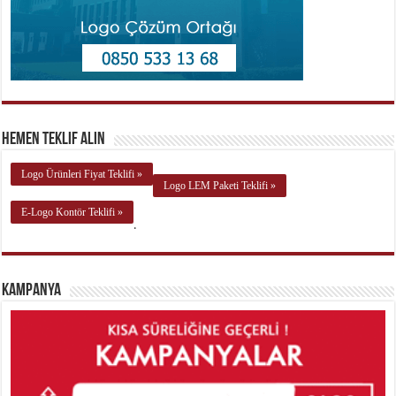
Hemen Teklif Alın
Logo Ürünleri Fiyat Teklifi »
Logo LEM Paketi Teklifi »
E-Logo Kontör Teklifi »
.
Kampanya