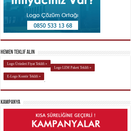
Hemen Teklif Alın
Logo Ürünleri Fiyat Teklifi »
Logo LEM Paketi Teklifi »
E-Logo Kontör Teklifi »
.
Kampanya