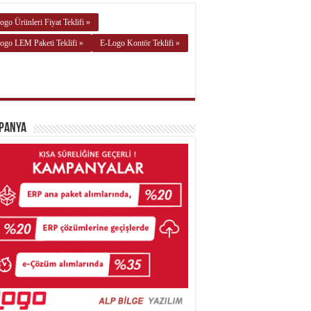
ogo Ürünleri Fiyat Teklifi »
ogo LEM Paketi Teklifi »
E-Logo Kontör Teklifi »
panya