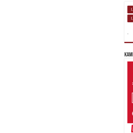
L
L
.
Kam