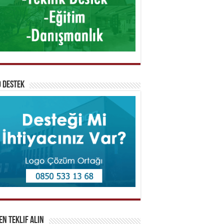
 Destek
n Teklif Alın