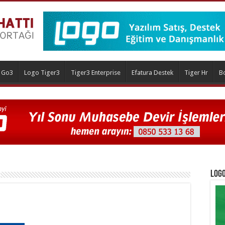
 Go3
Logo Tiger3
Tiger3 Enterprise
Efatura Destek
Tiger Hr
B
Logo