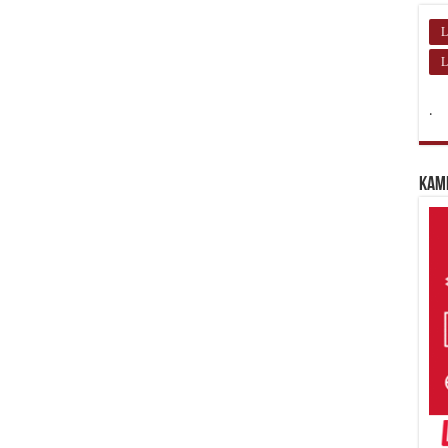
L
L
.
Kam