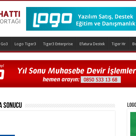
 Go3
Logo Tiger3
Tiger3 Enterprise
Efatura Destek
Tiger Hr
B
 Sonucu
Logo