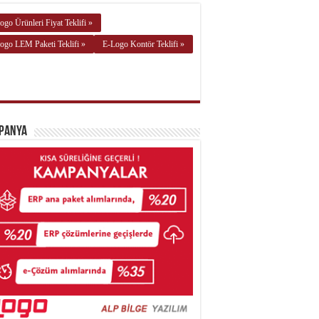
ogo Ürünleri Fiyat Teklifi »
ogo LEM Paketi Teklifi »
E-Logo Kontör Teklifi »
panya