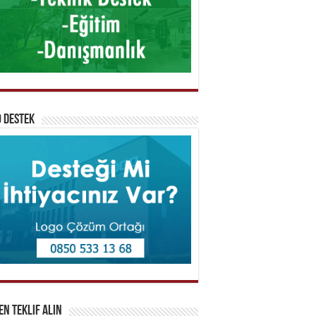
 Destek
n Teklif Alın